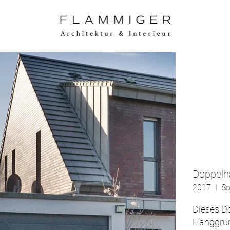
Doppelh
2017 I So
Dieses Do
Hanggrun