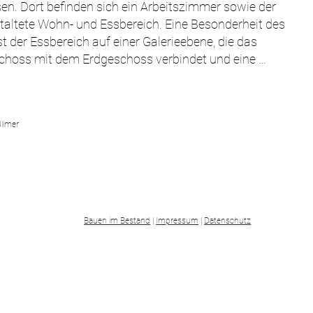
en. Dort befinden sich ein Arbeitszimmer sowie der 
taltete Wohn- und Essbereich. Eine Besonderheit des 
t der Essbereich auf einer Galerieebene, die das 
choss mit dem Erdgeschoss verbindet und eine 
e räumliche Offenheit schafft – ein für Doppelhäuser 
pisches Architekturkonzept.

lächigen Verglasungen über zwei Etagen öffnen das 
Ullmer
 zum Garten und lassen eine helle, moderne 
re entstehen. Im Dachgeschoss befinden sich die 
ume sowie die zugehörigen Sanitärbereiche, wodurch 
e funktionale Struktur über alle Ebenen hinweg 
Bauen im Bestand
|
Impressum
|
Datenschutz