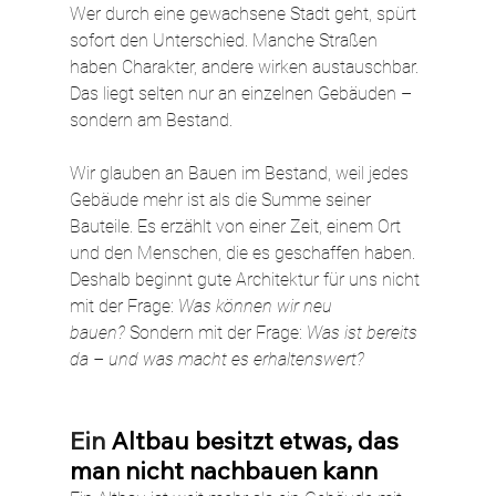
Wer durch eine gewachsene Stadt geht, spürt 
sofort den Unterschied. Manche Straßen 
haben Charakter, andere wirken austauschbar. 
Das liegt selten nur an einzelnen Gebäuden – 
sondern am Bestand.
Wir glauben an Bauen im Bestand, weil jedes 
Gebäude mehr ist als die Summe seiner 
Bauteile. Es erzählt von einer Zeit, einem Ort 
und den Menschen, die es geschaffen haben. 
Deshalb beginnt gute Architektur für uns nicht 
mit der Frage: 
Was können wir neu 
bauen?
 Sondern mit der Frage: 
Was ist bereits 
da – und was macht es erhaltenswert?
Ein 
Altbau besitzt etwas, das 
man nicht nachbauen kann