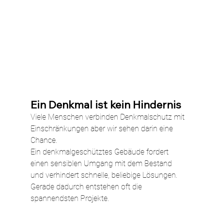
Ein Denkmal ist kein Hindernis
Viele Menschen verbinden Denkmalschutz mit 
Einschränkungen aber wir sehen darin eine 
Chance.
Ein denkmalgeschütztes Gebäude fordert 
einen sensiblen Umgang mit dem Bestand 
und verhindert schnelle, beliebige Lösungen. 
Gerade dadurch entstehen oft die 
spannendsten Projekte.