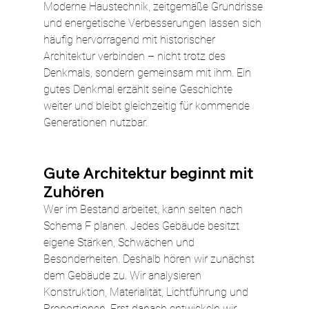
Moderne Haustechnik, zeitgemäße Grundrisse 
und energetische Verbesserungen lassen sich 
häufig hervorragend mit historischer 
Architektur verbinden – nicht trotz des 
Denkmals, sondern gemeinsam mit ihm. Ein 
gutes Denkmal erzählt seine Geschichte 
weiter und bleibt gleichzeitig für kommende 
Generationen nutzbar.
Gute Architektur beginnt mit 
Zuhören
Wer im Bestand arbeitet, kann selten nach 
Schema F planen. Jedes Gebäude besitzt 
eigene Stärken, Schwächen und 
Besonderheiten. Deshalb hören wir zunächst 
dem Gebäude zu. Wir analysieren 
Konstruktion, Materialität, Lichtführung und 
Proportionen. Erst danach entwickeln wir 