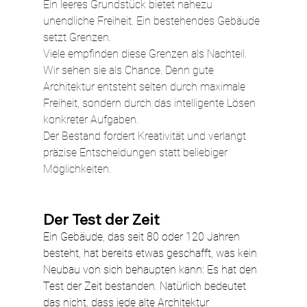
Ein leeres Grundstück bietet nahezu 
unendliche Freiheit. Ein bestehendes Gebäude 
setzt Grenzen.
Viele empfinden diese Grenzen als Nachteil. 
Wir sehen sie als Chance. Denn gute 
Architektur entsteht selten durch maximale 
Freiheit, sondern durch das intelligente Lösen 
konkreter Aufgaben.
Der Bestand fordert Kreativität und verlangt 
präzise Entscheidungen statt beliebiger 
Möglichkeiten.
Der Test der Zeit
Ein Gebäude, das seit 80 oder 120 Jahren 
besteht, hat bereits etwas geschafft, was kein 
Neubau von sich behaupten kann: Es hat den 
Test der Zeit bestanden. Natürlich bedeutet 
das nicht, dass jede alte Architektur 